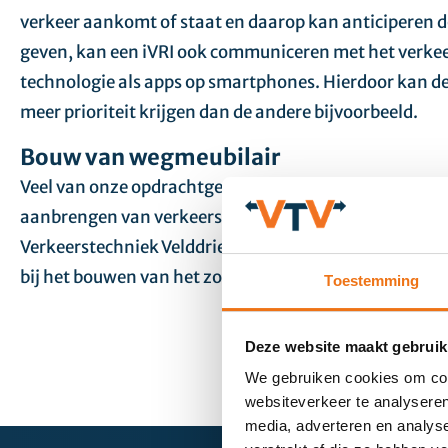
verkeer aankomt of staat en daarop kan anticiperen do
geven, kan een iVRI ook communiceren met het verke
technologie als apps op smartphones. Hierdoor kan d
meer prioriteit krijgen dan de andere bijvoorbeeld.
Bouw van wegmeubilair
Veel van onze opdrachtgevers zijn gespecialiseerd in 
aanbrengen van verkeersregelinstallaties, ook wel VR
Verkeerstechniek Velddriel helpen we onze opdrachtg
bij het bouwen van het zogeheten wegmeubilair.
Toestemming
Deze website maakt gebruik
We gebruiken cookies om cont
websiteverkeer te analyseren
media, adverteren en analys