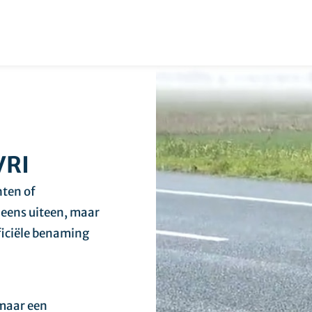
VRI
hten of
 eens uiteen, maar
fficiële benaming
 maar een