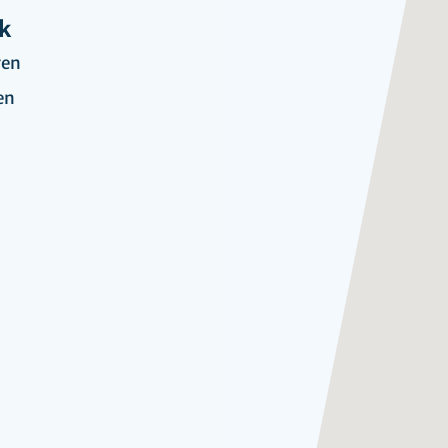
k
ren
en