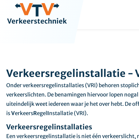
de
inhoud
Verkeerstechniek
Verkeersregelinstallatie - 
Onder verkeersregelinstallaties (VRI) behoren stoplic
verkeerslichten. De benamingen hiervoor lopen nogal
uiteindelijk weet iedereen waar je het over hebt. De o
is
V
erkeers
R
egel
I
nstallatie (VRI).
Verkeersregelinstallaties
Een verkeersregelinstallatie is niet één verkeerslicht,