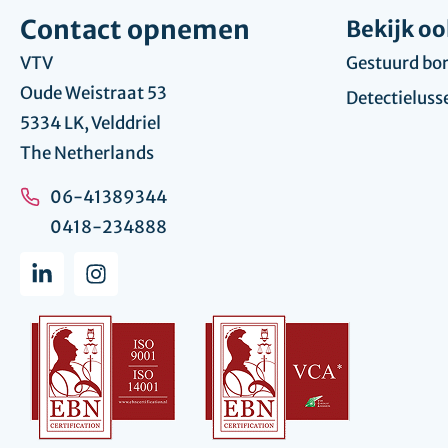
Contact opnemen
Bekijk oo
VTV
Gestuurd bo
Oude Weistraat 53
Detectieluss
5334 LK, Velddriel
The Netherlands
06-41389344
0418-234888