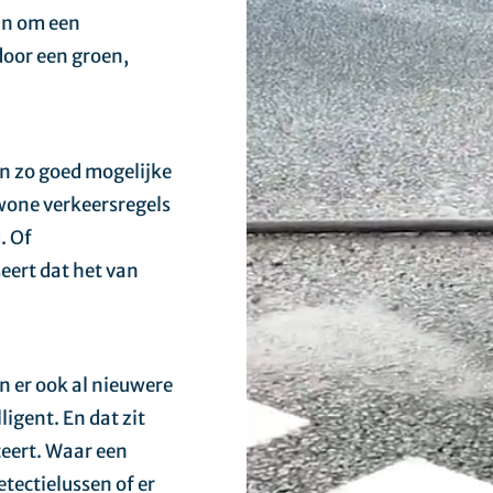
jn om een
door een groen,
en zo goed mogelijke
wone verkeersregels
. Of
eert dat het van
jn er ook al nieuwere
ligent. En dat zit
eert. Waar een
etectielussen of er