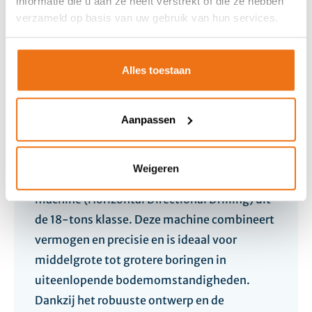
informatie die u aan ze heeft verstrekt of die ze hebben
verzameld op basis van uw gebruik van hun services.
Alles toestaan
Aanpassen
Terra Jet DJ40
Weigeren
De TERRA-JET DJ 40 is een krachtige HDD-
machine (Horizontal Directional Drilling) uit
de 18-tons klasse. Deze machine combineert
vermogen en precisie en is ideaal voor
middelgrote tot grotere boringen in
uiteenlopende bodemomstandigheden.
Dankzij het robuuste ontwerp en de