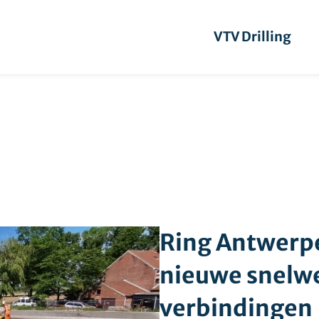
VTV Drilling
Ring Antwerp
nieuwe snelw
verbindingen