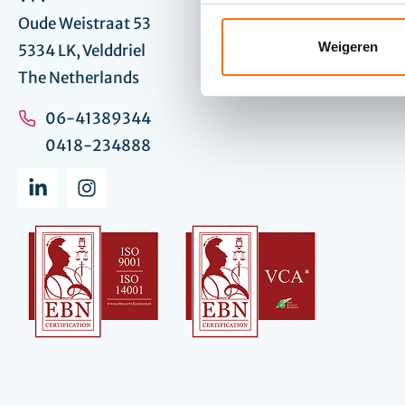
Oude Weistraat 53
Detectieluss
Weigeren
5334 LK, Velddriel
The Netherlands
06-41389344
0418-234888