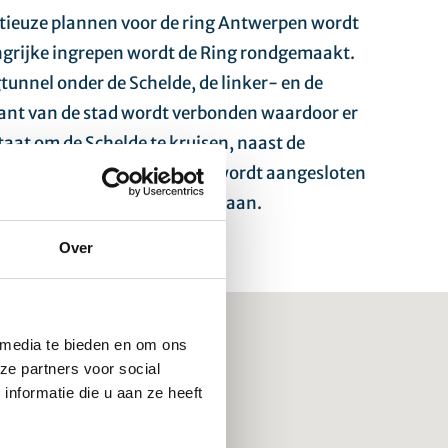
itieuze plannen voor de ring Antwerpen wordt
ngrijke ingrepen wordt de Ring rondgemaakt.
unnel onder de Schelde, de linker- en de
ant van de stad wordt verbonden waardoor er
taat om de Schelde te kruisen, naast de
ktunnel. De Scheldetunnel wordt aangesloten
brengen wij de detectielussen aan.
Over
 media te bieden en om ons
ze partners voor social
nformatie die u aan ze heeft