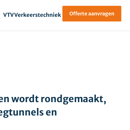
Offerte aanvragen
VTV Verkeerstechniek
en wordt rondgemaakt,
egtunnels en