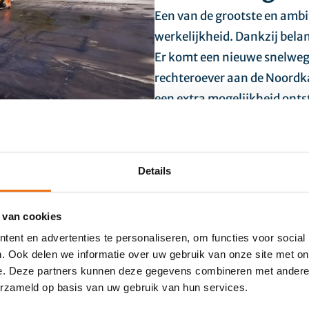
Een van de grootste en amb
werkelijkheid. Dankzij bela
Er komt een nieuwe snelwegt
rechteroever aan de Noordk
een extra mogelijkheid onts
Kennedy- en de Liefkenshoe
op de Ring. Voor dit project 
Details
 van cookies
ent en advertenties te personaliseren, om functies voor social
. Ook delen we informatie over uw gebruik van onze site met on
e. Deze partners kunnen deze gegevens combineren met andere i
k
erzameld op basis van uw gebruik van hun services.
ren