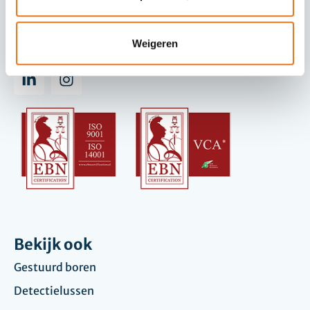
06-41389344
Weigeren
0418-234888
Bekijk ook
Gestuurd boren
Detectielussen